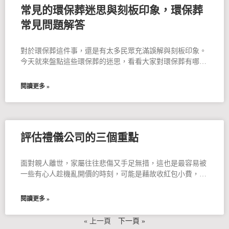
常見的環保葬迷思與刻板印象，環保葬
常見問題解答
對於環保葬這件事，還是有太多民眾充滿誤解與刻板印象。
今天就來盤點這些環保葬的迷思，看看大家對環保葬有哪些
誤解。
閱讀更多 »
評估禮儀公司的三個重點
面對親人離世，家屬往往悲傷又手足無措，這也是最容易被
一些有心人趁機亂開價的時刻，可能是藉故收紅包小費，或
以宗教禁忌恐嚇，當然也少不了在報價上魚目混珠，要避免
掉入這些陷阱，記住三個關鍵
閱讀更多 »
« 上一頁
下一頁 »