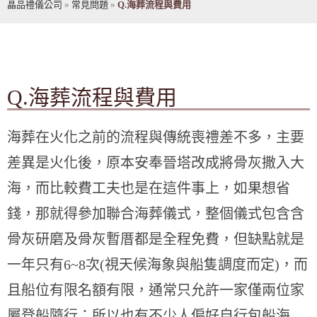
晶品禮儀公司
»
常見問題
»
Q.海葬流程與費用
Q.海葬流程與費用
海葬在火化之前的流程與傳統喪禮差不多，主要
差異是火化後，原本安奉晉塔改成將骨灰撒入大
海，而比較費工夫也是在這件事上，如果想省
錢，那就得參加聯合海葬儀式，整個儀式包含含
骨灰研磨及骨灰暫厝都是全程免費，但缺點就是
一年只有6~8次(視天候海象與船隻調度而定)，而
且船位有限名額有限，通常只允許一家僅兩位家
屬登船隨行；所以也有不少人偏好自行包船海