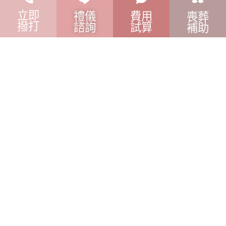
立即
禮儀
費用
喪葬
撥打
諮詢
試算
補助
關於晶品
告別規劃
禮儀服務
追思藝室
©2026 Jacinto Co.，Ltd.