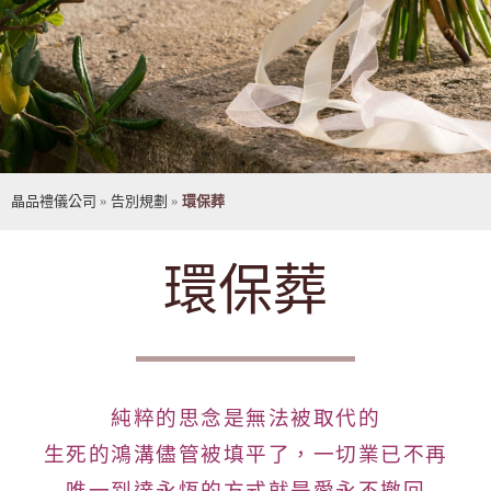
晶品禮儀公司
»
告別規劃
»
環保葬
環保葬
純粹的思念是無法被取代的
生死的鴻溝儘管被填平了，一切業已不再
唯一到達永恆的方式就是愛永不撤回