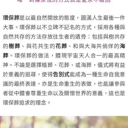
環保葬
是以最自然開放的態度，圓滿人生最後一件
大事。環保葬以不立碑不記名的方式，採用各種與
自然共存的方法存放往生者的遺骨：包括與樹共存
的
樹葬
、與花共生的
花葬
、和與大海共倘佯的
海
葬
。環保葬的做法，體現宇宙天人合一的最高精
神。不論是選擇植葬、花葬、或海葬，儀式將有益
於意義的追尋，使得
告別式
能成為一種生命自我意
識的最終表達，亦是生命重生的表徵，也能讓參與
者從中體會尊重生命以及關懷世界的意義，
這也是
環保葬
追求的理念。