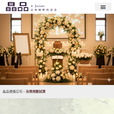
晶品禮儀公司
»
治喪規劃試算