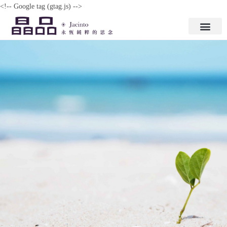
<!-- Google tag (gtag.js)
-->